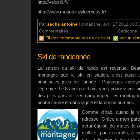
http://veloski.fr/
http://www.mountainwilderness.fr/
Par
sachs antoine
|
dimanche, avril 17 2011 | 00:
Commentaires
aucun commentaire
Catégorie
Fil des commentaires de ce billet
aucun rétr
Ski de randonnée
La saison du ski de rando est revenue. Beau
montagne que le ski en station, c'est aussi
principales joies de l'année ! Paysages incro
l'épreuve. Le 8 avril prochain, vous pourrez voir un
des p'tits gars et filles qui grimpent les montagn
bonne cause et dans la joie et la bonne humeur.
Comme d'hab, quand je va
adresse. Grâce a mon part
serai équipé du matos le pl
d'office, par exemple), à un
droit à de bons vieux skis 