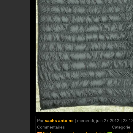
Par
sachs antoine
|
mercredi, juin 27 2012 | 23:1
Commentaires
aucun commentaire
Catégorie