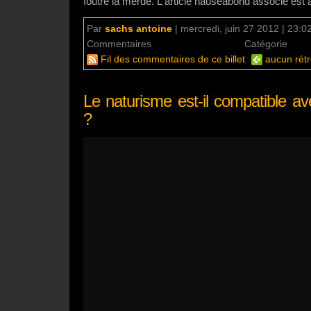
foutre la merde. L'article nauséabond associé est à
Par
sachs antoine
|
mercredi, juin 27 2012 | 23:0
Commentaires
un commentaire
Catégorie
Mo
Fil des commentaires de ce billet
aucun rétr
Le naturisme est-il compatible ave
?