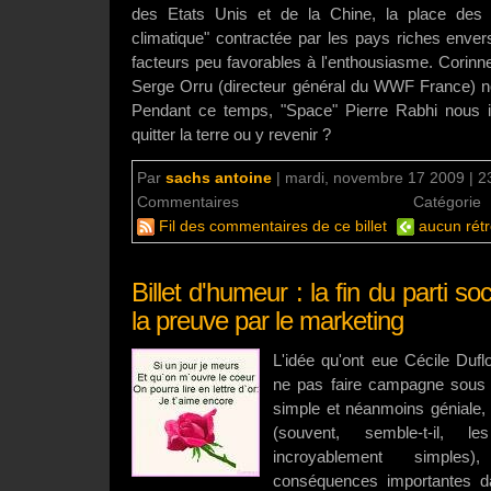
des Etats Unis et de la Chine, la place des 
climatique" contractée par les pays riches enver
facteurs peu favorables à l'enthousiasme. Cori
Serge Orru (directeur général du WWF France) nou
Pendant ce temps, "Space" Pierre Rabhi nous i
quitter la terre ou y revenir ?
Par
sachs antoine
|
mardi, novembre 17 2009 | 2
Commentaires
aucun commentaire
Catégorie
Fil des commentaires de ce billet
aucun rétr
Billet d'humeur : la fin du parti soc
la preuve par le marketing
L'idée qu'ont eue Cécile Dufl
ne pas faire campagne sous l
simple et néanmoins géniale, 
(souvent, semble-t-il, l
incroyablement simples
conséquences importantes da