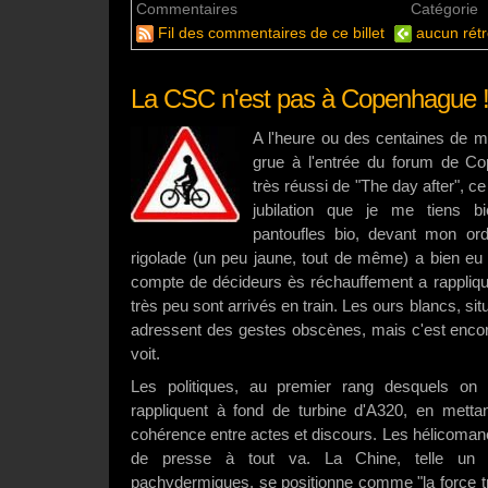
Commentaires
aucun commentaire
Catégorie
Fil des commentaires de ce billet
aucun rétr
La CSC n'est pas à Copenhague 
A l'heure ou des centaines de me
grue à l'entrée du forum de C
très réussi de "The day after", c
jubilation que je me tiens 
pantoufles bio, devant mon ord
rigolade (un peu jaune, tout de même) a bien eu l
compte de décideurs ès réchauffement a rappliqué
très peu sont arrivés en train. Les ours blancs, sit
adressent des gestes obscènes, mais c'est encore
voit.
Les politiques, au premier rang desquels on t
rappliquent à fond de turbine d'A320, en mettan
cohérence entre actes et discours. Les hélicoman
de presse à tout va. La Chine, telle un 
pachydermiques, se positionne comme "la force tran