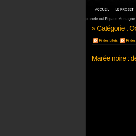
ACCUEIL
LE PROJET
planete oui Espace Montagne 
» Catégorie : 
Fil des billets
Fil de
Marée noire : 