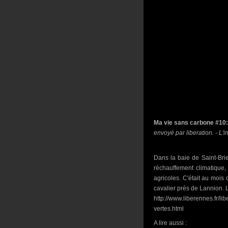
Ma vie sans carbone #10:
envoyé par liberation. - L'i
Dans la baie de Saint-Brie
réchauffement climatique, 
agricoles. C'était au mois d
cavalier près de Lannion. L
http://www.liberennes.fr/
vertes.html
A lire aussi :