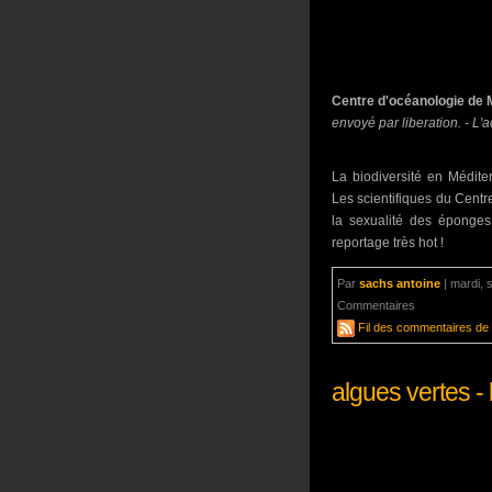
Centre d'océanologie de 
envoyé par liberation. - L'
La biodiversité en Médite
Les scientifiques du Centr
la sexualité des éponges
reportage très hot !
Par
sachs antoine
|
mardi, 
Commentaires
aucun com
Fil des commentaires de c
algues vertes - 