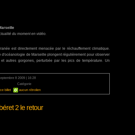
Marseille
actualité du moment en vidéo.
rranée est directement menacée par le réchauffement climatique.
e d'océanologie de Marseille plongent régulièrement pour observer
 et autres gorgones, perturbée par les pics de température. Un
septembre 8 2009 | 16:28
mentaire
Catégorie
Océans
e billet
aucun rétrolien
béret 2 le retour