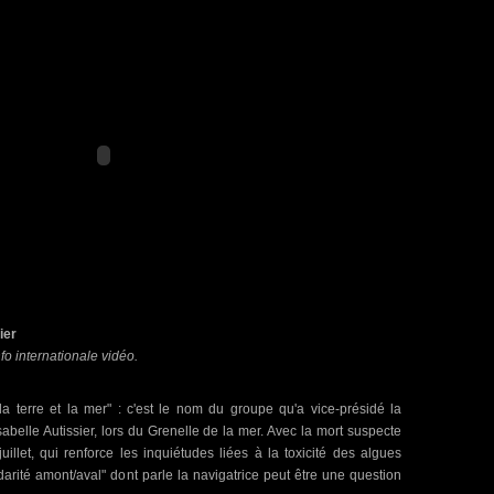
ier
nfo internationale vidéo.
la terre et la mer" : c'est le nom du groupe qu'a vice-présidé la
Isabelle Autissier, lors du Grenelle de la mer. Avec la mort suspecte
llet, qui renforce les inquiétudes liées à la toxicité des algues
idarité amont/aval" dont parle la navigatrice peut être une question