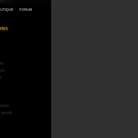
UTIQUE
FORUM
ries
ité
ion
s
e
trique
 presse