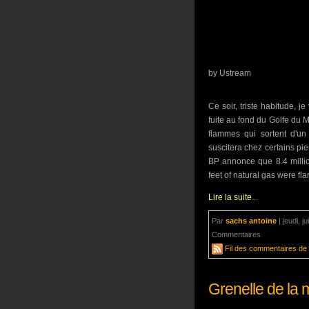
by Ustream
Ce soir, triste habitude, j
fuite au fond du Golfe du 
flammes qui sortent d'un
suscitera chez certains pie
BP annonce que 8.4 millio
feet of natural gas were fl
Lire la suite
...
Par
sachs antoine
|
jeudi, j
Commentaires
2 commenta
Fil des commentaires de c
Grenelle de la m