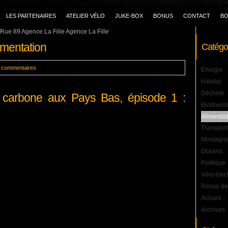
LES PARTENAIRES
ATELIER VÉLO
JUKE-BOX
BONUS
CONTACT
BO
Rue 89 Agence La Fille Agence La Fille
imentation
Catégo
s commentaires
Energie
Habitat
Déchets
 carbone aux Pays Bas, épisode 1 :
Biodivers
Alimentat
Transport
Montagn
Océans
Politique
Vélo élec
Revue de
Accueil
-
Archives