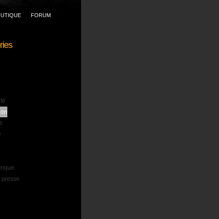
UTIQUE
FORUM
ries
ité
ion
s
e
trique
 presse