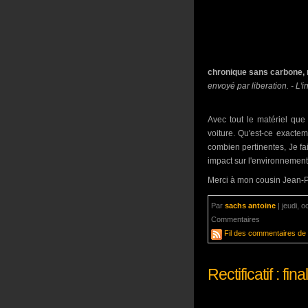
chronique sans carbone,
envoyé par liberation. - L'i
Avec tout le matériel que 
voiture. Qu'est-ce exacte
combien pertinentes, Je fais
impact sur l'environnement
Merci à mon cousin Jean-P
Par
sachs antoine
|
jeudi, o
Commentaires
aucun com
Fil des commentaires de c
Rectificatif : f