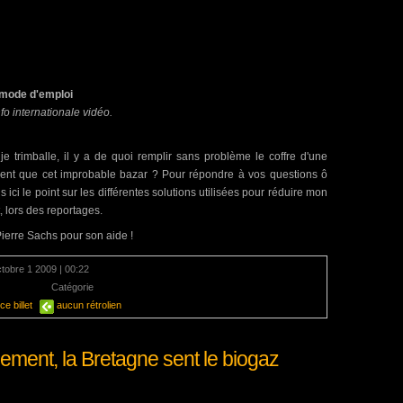
 mode d'emploi
nfo internationale vidéo.
je trimballe, il y a de quoi remplir sans problème le coffre d'une
ment que cet improbable bazar ? Pour répondre à vos questions ô
 ici le point sur les différentes solutions utilisées pour réduire mon
, lors des reportages.
ierre Sachs pour son aide !
ctobre 1 2009 | 00:22
mentaire
Catégorie
Energie
e billet
aucun rétrolien
inalement, la Bretagne sent le biogaz