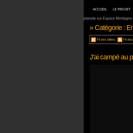
ACCUEIL
LE PROJET
planete oui Espace Montagne 
» Catégorie : E
Fil des billets
Fil de
J'ai campé au p