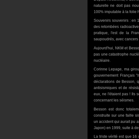
naturelle ne doit pas no
100% imputable à la folie
Souvenirs souvenirs : en 1
des retombées radioactives.
pratique, l'est de la Fr
saupoudrés, avec cancers 
Aujourd'hui, NKM et Besson
pas une catastrophe nucléa
nucléaire.
Corinne Lepage, ma giroue
gouvernement Français "
déclarations de Besson, q
antisismiques et de résist
eux, ne l'étaient pas ! Ils
concernant les séismes.
Besson est donc totalem
construite sur une faille
un accident qui aurait pu 
Japon) en 1999, suite à de
La triste vérité est que 16