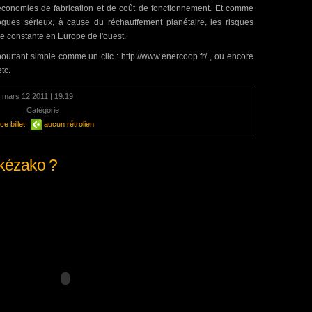
'économies de fabrication et de coût de fonctionnement. Et comme
ogues sérieux, à cause du réchauffement planétaire, les risques
e constante en Europe de l'ouest.
 pourtant simple comme un clic : http://www.enercoop.fr/ , ou encore
etc.
 mars 12 2011 | 19:19
aire
Catégorie
Energie
e billet
aucun rétrolien
kézako ?