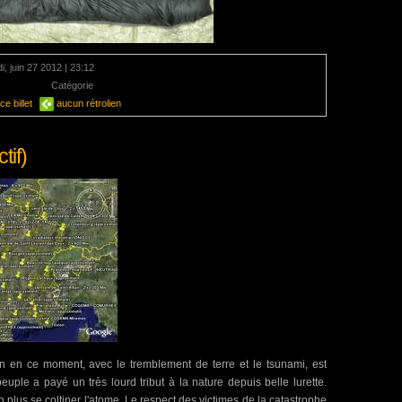
i, juin 27 2012 | 23:12
mentaire
Catégorie
Energie
e billet
aucun rétrolien
tif)
 en ce moment, avec le tremblement de terre et le tsunami, est
peuple a payé un très lourd tribut à la nature depuis belle lurette.
n plus se coltiner l'atome. Le respect des victimes de la catastrophe