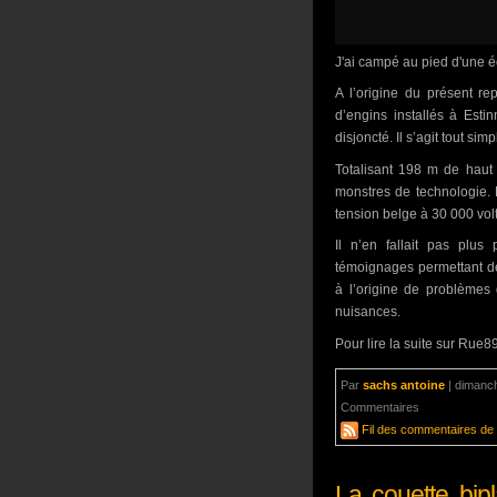
J'ai campé au pied d'une 
A l’origine du présent re
d’engins installés à Estin
disjoncté. Il s’agit tout s
Totalisant 198 m de haut
monstres de technologie. 
tension belge à 30 000 volt
Il n’en fallait pas plus
témoignages permettant de
à l’origine de problèmes 
nuisances.
Pour lire la suite sur Rue89,
Par
sachs antoine
|
dimanch
Commentaires
aucun com
Fil des commentaires de c
La couette bip