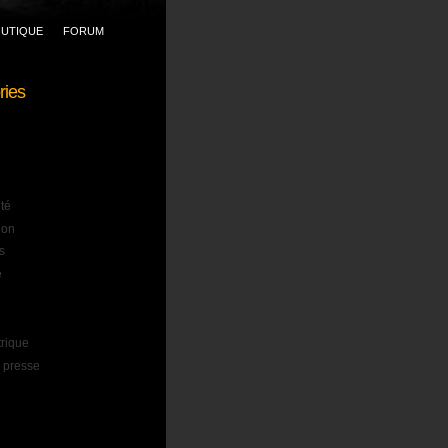
UTIQUE
FORUM
ries
ité
ion
s
e
trique
 presse