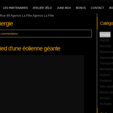
LES PARTENAIRES
ATELIER VÉLO
JUKE-BOX
BONUS
CONTACT
BO
Rue 89 Agence La Fille Agence La Fille
nergie
Catégo
s commentaires
Energie
Habitat
Déchets
ied d'une éolienne géante
Biodivers
Alimentat
Transport
Montagn
Océans
Politique
Vélo élec
Revue de
Accueil
-
Archives