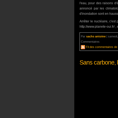
l'eau, pour des raisons d
annoncé par les climatol
d'inondation sont en hauss
Arrêter le nucléaire, c'est
http://www.planete-oui.fr/ , 
Par
sachs antoine
|
samedi,
Commentaires
un comment
Fil des commentaires de c
Sans carbone, 