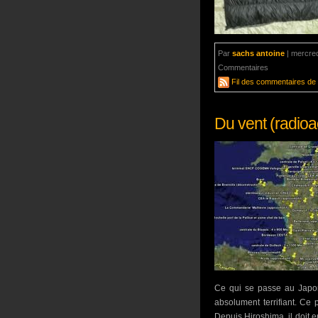
Par
sachs antoine
|
mercred
Commentaires
aucun com
Fil des commentaires de c
Du vent (radioac
Ce qui se passe au Japon
absolument terrifiant. Ce 
Depuis Hiroshima, il doit e