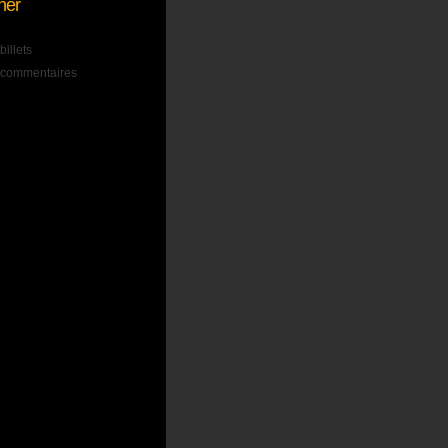
ner
billets
s commentaires