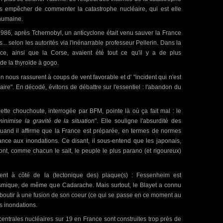
us empêcher de commenter la catastrophe nucléaire, qui est elle
 humaine.
986, après Tchernobyl, un anticyclone était venu sauver la France
.. selon les autorités via l'inénarrable professeur Pellerin. Dans la
ance, ainsi que la Corse, avaient été tout ce qu'il y a de plus
de la thyroïde à gogo.
 nous rassurent à coups de vent favorable et d' "incident qui n'est
ire". En décodé, évitons de débattre sur l'essentiel : l'abandon du
tte chouchoute, interrogée par BFM, pointe là où ça fait mal : le
minimise la gravité de la situation
". Elle souligne l'absurdité des
uand il affirme que la France est préparée, en termes de normes
ance aux inondations. Ce disant, il sous-entend que les japonais,
 sont, comme chacun le sait, le peuple le plus parano (et rigoureux)
ent à côté de la (tectonique des) plaque(s) : Fessenheim est
 sismique, de même que Cadarache. Mais surtout, le Blayet a connu
aboutir à une fusion de son coeur (ce qui se passe en ce moment au
s inondations.
 centrales nucléaires sur 19 en France sont construites trop près de