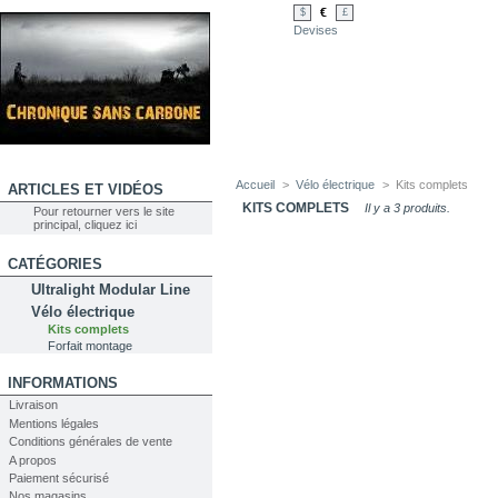
€
$
£
Devises
Accueil
>
Vélo électrique
>
Kits complets
ARTICLES ET VIDÉOS
KITS COMPLETS
Il y a 3 produits.
Pour retourner vers le site
principal, cliquez ici
CATÉGORIES
Ultralight Modular Line
Vélo électrique
Kits complets
Forfait montage
INFORMATIONS
Livraison
Mentions légales
Conditions générales de vente
A propos
Paiement sécurisé
Nos magasins