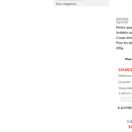
Nos magasins
Imprimer
Agrandir
Pertex qua
Isolation s
Coupe droi
Pour les p
305g
Plus
110,00 
Référenc
Quantité 
Disponibili
3
pièces 
8 AUTRE
Pull
57