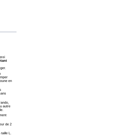
Voir
Voir
Voir
ussi
étant
ger.
à
 imper
udoune en
s
 sans
 rando,
ou autre
le.
ement
eur de 2
taille L.