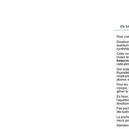
EN S
Pour voir
Doudoune
quantum, 
synthéti
Cette ve
toutes le
beaucou
radicalem
Son isol
l'humidit
respirant
plumes en
Pour les 
casque, 
gêner la
En hiver,
raquettes
doudoune
Pas poch
découdre
La poche
micro po
Attention