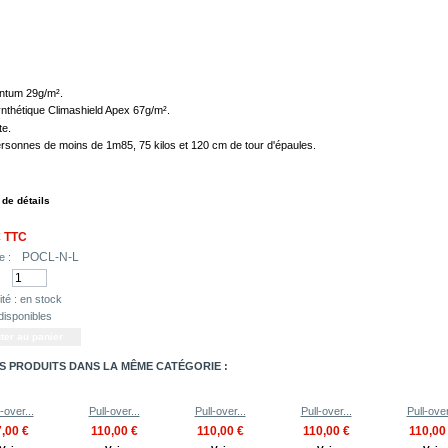
ntum 29g/m².
ynthétique Climashield Apex 67g/m².
te.
ersonnes de moins de 1m85, 75 kilos et 120 cm de tour d'épaules.
 de détails
€
TTC
POCL-N-L
e :
:
té :
en stock
disponibles
S PRODUITS DANS LA MÊME CATÉGORIE :
-over...
Pull-over...
Pull-over...
Pull-over...
Pull-over
,00 €
110,00 €
110,00 €
110,00 €
110,00