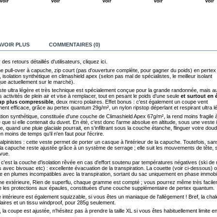
Voir
Voir
Voir
Voir
Voir
AVOIR PLUS
COMMENTAIRES (0)
 des retours détaillés d'utilisateurs, cliquez ici.
 pull-over à capuche, zip court (pas d'ouverture complète, pour gagner du poids) en pertex
isolation synthétique en climashield apex (selon pas mal de spécialistes, le meilleur isolant
que actuellement sur le marché).
ste ultra légère et très technique est spécialement conçue pour la grande randonnée, mais a
s activités de plein air et vise à remplacer, tout en pesant le poids d'une seule
et surtout en 
p plus compressible
, deux micro polaires. Effet bonus : c'est également un coupe vent
ent efficace, grâce au pertex quantum 29g/m², un nylon ripstop déperlant et respirant ultra lé
ation synthétique, constituée d'une couche de Climashield Apex 67g/m², la rend moins fragile 
é que si elle contenait du duvet. En été, c'est donc l'arme absolue en altitude, sous une veste
e, quand une pluie glaciale pourrait, en s'infiltrant sous la couche étanche, flinguer votre do
 moins de temps qu'il n'en faut pour l'écrire.
alpinistes : cette veste permet de porter un casque à l'intérieur de la capuche. Toutefois, san
la capuche reste ajustée grâce à un système de serrage ; elle suit les mouvements de tête,
 vue.
 c'est la couche d'isolation rêvée en cas d'effort soutenu par températures négatives (ski de
 avec bivouac etc) : excellente évacuation de la transpiration. La couette (voir ci-dessous) 
 en plumes incompatibles avec la transpiration, sortant du sac uniquement en phase immobi
e extérieure, Rien de superflu, chaque gramme est compté ; vous pourrez même très facil
 les protections aux épaules, constituées d'une couche supplémentaire de pertex quantum.
 intérieure est également squizzable, si vous êtes un maniaque de l'allègement ! Bref, la chal
laires et un tissu windproof, pour 285g seulement.
, la coupe est ajustée, n'hésitez pas à prendre la taille XL si vous êtes habituellement limite en 