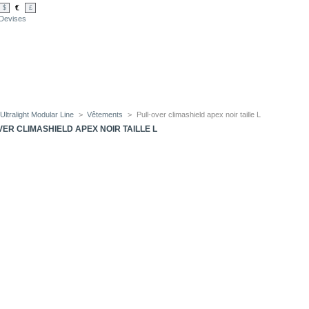
€
$
£
Devises
Ultralight Modular Line
>
Vêtements
>
Pull-over climashield apex noir taille L
VER CLIMASHIELD APEX NOIR TAILLE L