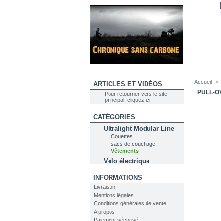
Accueil
>
ARTICLES ET VIDÉOS
PULL-O
Pour retourner vers le site
principal, cliquez ici
CATÉGORIES
Ultralight Modular Line
Couettes
sacs de couchage
Vêtements
Vélo électrique
INFORMATIONS
Livraison
Mentions légales
Conditions générales de vente
A propos
Paiement sécurisé