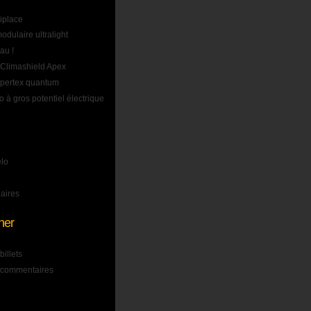
iplace
odulaire ultralight
au !
 Climashield Apex
 pertex quantum
o à gros potentiel électrique
élo
naires
ner
billets
s commentaires