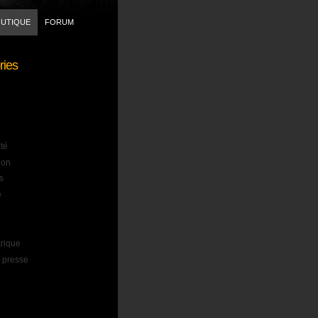
UTIQUE
FORUM
ries
ité
ion
s
e
trique
 presse