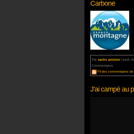
Carbone
Par
sachs antoine
|
lundi, 
Commentaires
aucun com
Fil des commentaires de c
J'ai campé au p