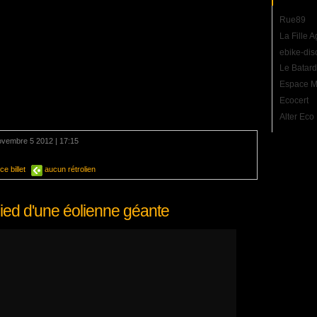
Rue89
La Fille 
ebike-dis
Le Batard
Espace M
Ecocert
Alter Eco
novembre 5 2012 | 17:15
mentaire
e billet
aucun rétrolien
ied d'une éolienne géante