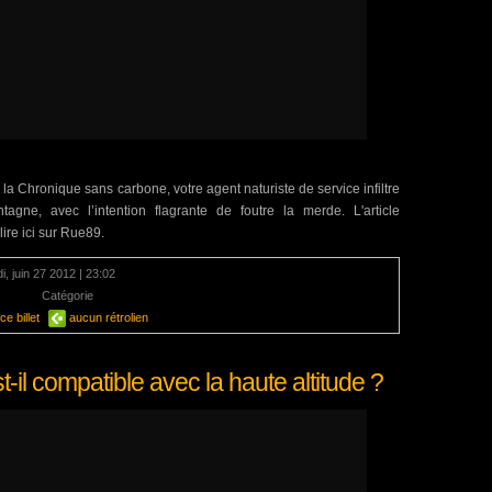
la Chronique sans carbone, votre agent naturiste de service infiltre
gne, avec l’intention flagrante de foutre la merde. L'article
ire ici sur Rue89.
i, juin 27 2012 | 23:02
aire
Catégorie
Montagne
e billet
aucun rétrolien
-il compatible avec la haute altitude ?