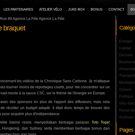
LES PARTENAIRES
ATELIER VÉLO
JUKE-BOX
BONUS
CONTACT
BO
Rue 89 Agence La Fille Agence La Fille
 braquet
Catégo
Energie
Habitat
Déchets
Biodivers
Alimentat
Transport
ncernant les vidéos de la Chronique Sans Carbone. Je m'attaque
Montagn
 vais tourner moins de reportages courts, pour me concentrer sur un
Océans
 road-movie à la sauce CSC, sur le thème de l'énergie en Europe.
Politique
 avec des sponsors en plus de l'apport des diffuseurs, mais cela
Vélo élec
e récolter un budget adapté. Il était donc temps de trouver des
Revue de
s pour acquérir plus d'indépendance.
Archives
iliki lisensi resmi, menyediakan berbagai pasaran
Toto Togel
a, Hongkong, dan Sydney, serta memberikan berbagai bonus dan
Pages
member baru dan lama.