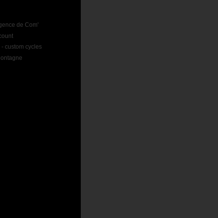
Agence de Com'
count
 - custom cycles
ontagne