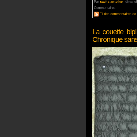
Par
sachs antoine
|
dimanch
Commentaires
aucun com
Fil des commentaires de c
La couette bip
Chronique sans