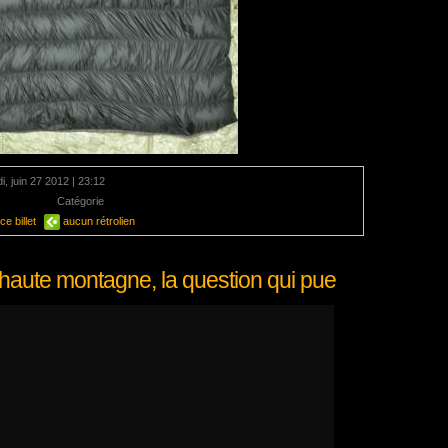
i, juin 27 2012 | 23:12
mentaire
Catégorie
Energie
e billet
aucun rétrolien
n haute montagne, la question qui pue