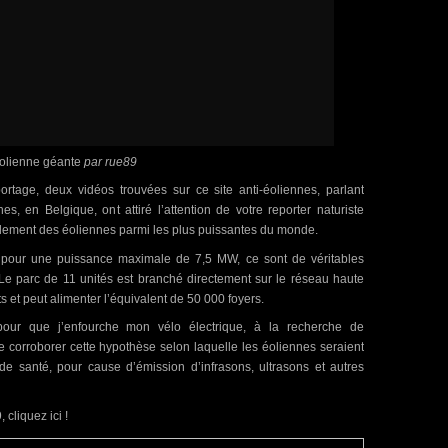
éolienne géante
par rue89
portage, deux vidéos trouvées sur ce site anti-éoliennes, parlant
nes, en Belgique, ont attiré l’attention de votre reporter naturiste
implement des éoliennes parmi les plus puissantes du monde.
 pour une puissance maximale de 7,5 MW, ce sont de véritables
Le parc de 11 unités est branché directement sur le réseau haute
s et peut alimenter l’équivalent de 50 000 foyers.
 pour que j’enfourche mon vélo électrique, à la recherche de
 corroborer cette hypothèse selon laquelle les éoliennes seraient
de santé, pour cause d’émission d’infrasons, ultrasons et autres
 cliquez ici !