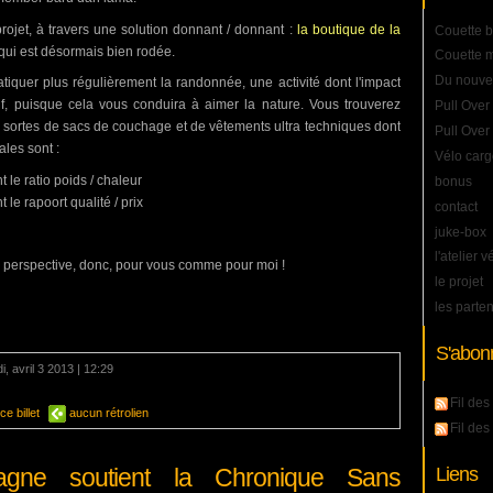
rojet, à travers une solution donnant / donnant :
la boutique de la
Couette b
 qui est désormais bien rodée.
Couette m
Du nouve
iquer plus régulièrement la randonnée, une activité dont l'impact
if, puisque cela vous conduira à aimer la nature. Vous trouverez
Pull Over
s sortes de sacs de couchage et de vêtements ultra techniques dont
Pull Over
ales sont :
Vélo carg
 le ratio poids / chaleur
bonus
le rapoort qualité / prix
contact
juke-box
l'atelier v
 perspective, donc, pour vous comme pour moi !
le projet
les parte
S'abon
, avril 3 2013 | 12:29
mentaire
Fil des 
e billet
aucun rétrolien
Fil de
Liens
gne soutient la Chronique Sans