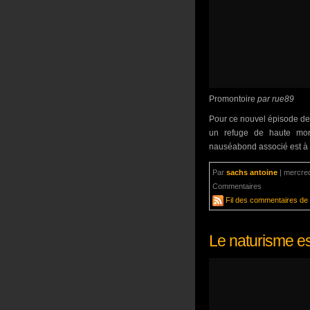
Promontoire
par rue89
Pour ce nouvel épisode de 
un refuge de haute monta
nauséabond associé est à l
Par
sachs antoine
|
mercred
Commentaires
un comment
Fil des commentaires de c
Le naturisme est