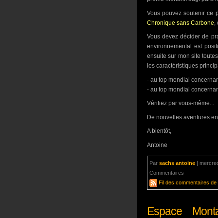
Vous pouvez soutenir ce p
Chronique sans Carbone
,
Vous devez décider de prat
environnemental est posit
ensuite sur mon site toute
les caractéristiques princip
- au top mondial concernant
- au top mondial concernant 
Vérifiez par vous-même...
De nouvelles aventures en
A bientôt,
Antoine
Par
sachs antoine
|
mercredi
Commentaires
aucun com
Fil des commentaires de c
Espace Monta