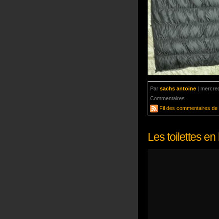
Par
sachs antoine
|
mercred
Commentaires
aucun com
Fil des commentaires de c
Les toilettes e