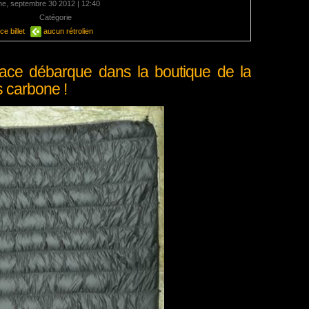
e, septembre 30 2012 | 12:40
mentaire
Catégorie
Energie
e billet
aucun rétrolien
lace débarque dans la boutique de la
 carbone !