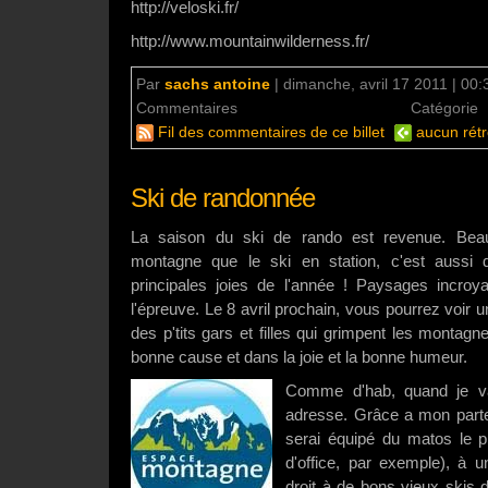
http://veloski.fr/
http://www.mountainwilderness.fr/
Par
sachs antoine
|
dimanche, avril 17 2011 | 00:
Commentaires
aucun commentaire
Catégorie
Fil des commentaires de ce billet
aucun rétr
Ski de randonnée
La saison du ski de rando est revenue. Beau
montagne que le ski en station, c'est aussi
principales joies de l'année ! Paysages incro
l'épreuve. Le 8 avril prochain, vous pourrez voir un
des p'tits gars et filles qui grimpent les montagn
bonne cause et dans la joie et la bonne humeur.
Comme d'hab, quand je va
adresse. Grâce a mon part
serai équipé du matos le pl
d'office, par exemple), à un
droit à de bons vieux skis 