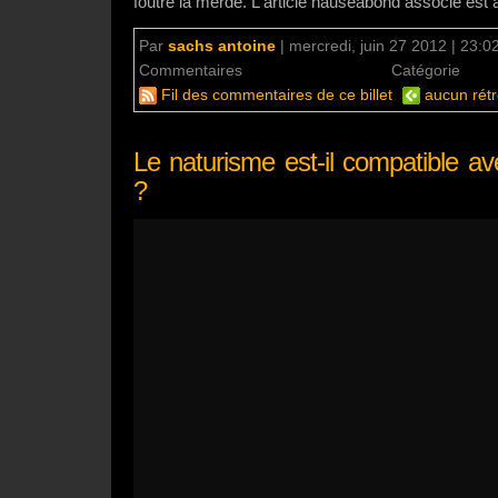
foutre la merde. L'article nauséabond associé est à
Par
sachs antoine
|
mercredi, juin 27 2012 | 23:0
Commentaires
un commentaire
Catégorie
Mo
Fil des commentaires de ce billet
aucun rétr
Le naturisme est-il compatible ave
?