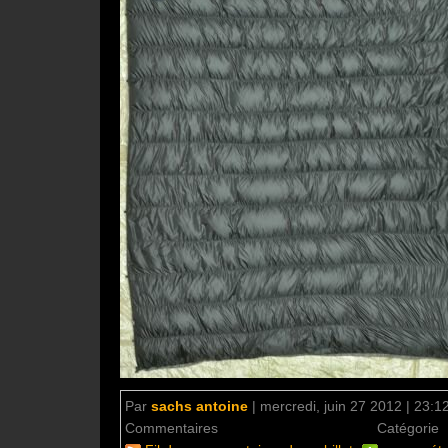
Par
sachs antoine
|
mercredi, juin 27 2012 | 23:1
Commentaires
aucun commentaire
Catégorie