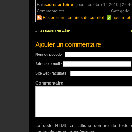
Par
sachs antoine
|
jeudi, octobre 14 2010 | 22:4
Commentaires
aucun commentaire
Catégorie
Fil des commentaires de ce billet
aucun rétr
«
Les fondus du Vélib
Le
Ajouter un commentaire
Nom ou pseudo :
Adresse email :
Site web (facultatif) :
Commenta
Le code HTML est affiché comme du texte e
automatiquement transformées.