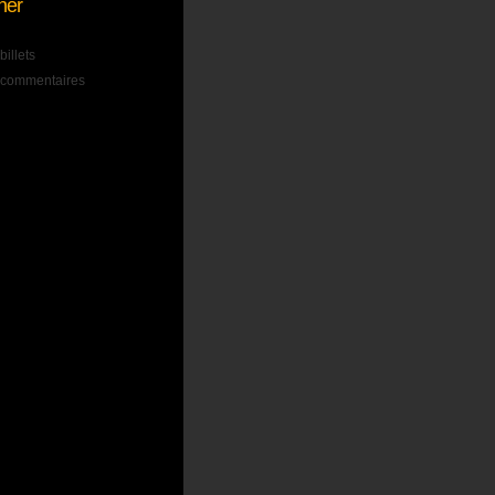
ner
billets
s commentaires