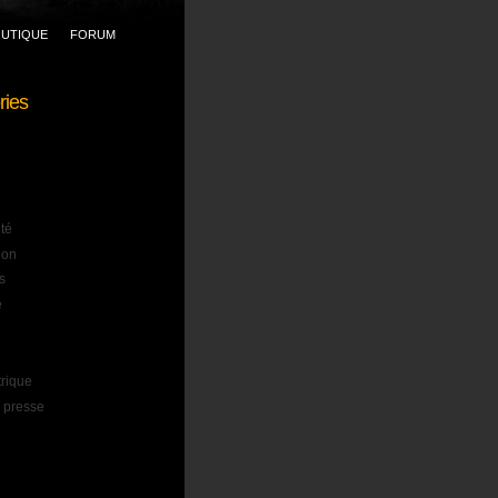
UTIQUE
FORUM
ries
ité
ion
s
e
trique
 presse