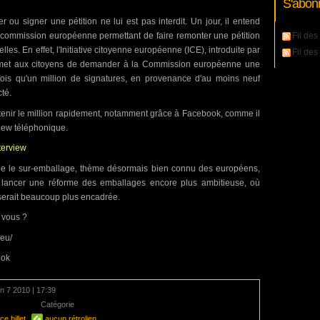
S'abon
er ou signer une pétition ne lui est pas interdit. Un jour, il entend
la commission européenne permettant de faire remonter une pétition
Fil des 
les. En effet, l'Initiative citoyenne européenne (ICE), introduite par
Fil de
ermet aux citoyens de demander à la Commission européenne une
 fois qu'un million de signatures, en provenance d'au moins neuf
té.
tenir le million rapidement, notamment grâce à Facebook, comme il
view téléphonique.
nterview
que le sur-emballage, thème désormais bien connu des européens,
 lancer une réforme des emballages encore plus ambitieuse, où
s serait beaucoup plus encadrée.
t vous ?
.eu/
ook
uin 7 2010 | 17:39
mentaire
Catégorie
Déchets
e billet
aucun rétrolien