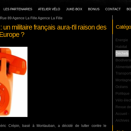
LES PARTENAIRES
ATELIER VÉLO
JUKE-BOX
BONUS
CONTACT
BO
Rue 89 Agence La Fille Agence La Fille
 un militaire français aura-t'il raison des
Catégo
Europe ?
Energie
Habitat
Déchets
Biodivers
Alimentat
Transport
Montagn
Océans
Politique
Vélo élec
Revue de
Accueil
-
Archives
éric Crépin, basé à Montauban, a décidé de lutter contre le