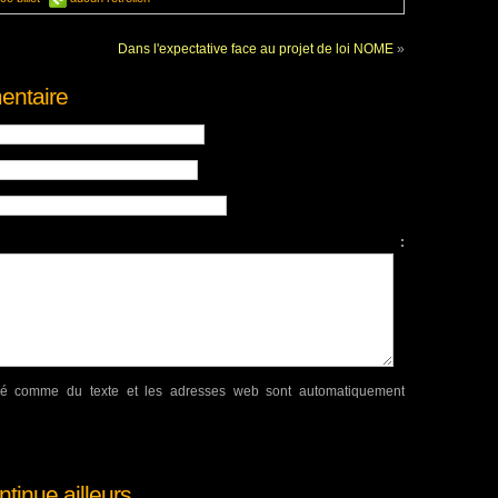
Dans l'expectative face au projet de loi NOME
»
entaire
mentaire :
hé comme du texte et les adresses web sont automatiquement
tinue ailleurs