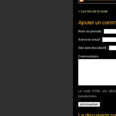
«
Les rois de la route
Ajouter un comm
Nom ou pseudo :
Adresse email :
Site web (facultatif) :
Com
Le code HTML est affic
transformées.
La discussion con