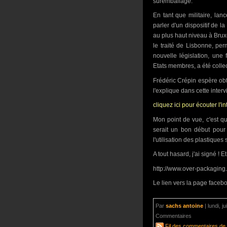
suremballage.
En tant que militaire, lanc
parler d'un dispositif de 
au plus haut niveau à Bruxel
le traité de Lisbonne, p
nouvelle législation, une
Etats membres, a été collec
Frédéric Crépin espère ob
l'explique dans cette inter
cliquez ici pour écouter l'i
Mon point de vue, c'est 
serait un bon début pour
l'utilisation des plastique
A tout hasard, j'ai signé ! E
http://www.over-packaging
Le lien vers la page faceb
Par
sachs antoine
|
lundi, j
Commentaires
aucun com
Fil des commentaires de c