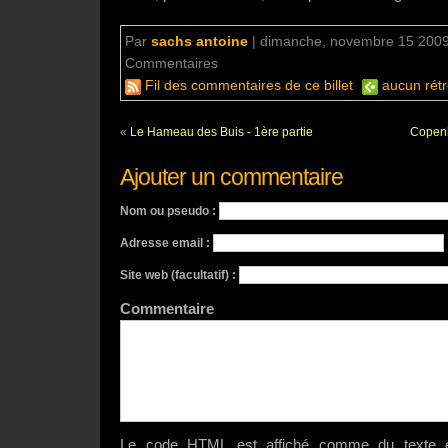
Par
sachs antoine
|
dimanche, novembre 15 2009
Commentaires
aucun commentaire
Fil des commentaires de ce billet
aucun rétr
«
Le Hameau des Buis - 1ère partie
Copenh
Ajouter un commentaire
Nom ou pseudo :
Adresse email :
Site web (facultatif) :
Commenta
Le code HTML est affiché comme du texte e