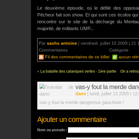
Le deuxième épisode, où le défilé des opposan
Pêcheur fait son show. Et qui sont ces écolos qui 
rencontre sur le site de la décharge du Mentaure
majorité, de militants UMP...
Par
sachs antoine
|
vendredi, juillet 10 2009 | 21:
Commentaires
un commentaire
Catégorie
Bio
Fil des commentaires de ce billet
aucun rétr
«
La bataille des calanques vertes - 1ère partie
On a retrou
vas-y fout la merde dan
dami
| lundi, juillet 13 2009 | 12
vas-y fout la merde dangereux gauchiste !
Ajouter un commentaire
Nom ou pseudo :