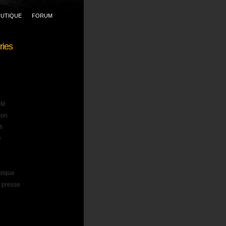
UTIQUE
FORUM
ries
ité
ion
s
e
trique
 presse