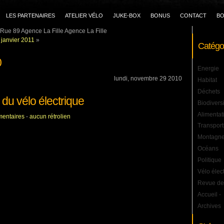
LES PARTENAIRES
ATELIER VÉLO
JUKE-BOX
BONUS
CONTACT
BO
Rue 89 Agence La Fille Agence La Fille
-
janvier 2011
»
Catégo
0
Energie
lundi, novembre 29 2010
Habitat
Déchets
du vélo électrique
Biodivers
Alimentat
entaires
-
aucun rétrolien
Transport
Montagn
Océans
Politique
Vélo élec
Revue de
Accueil
-
Archives